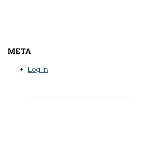
ss
META
er
Log in
ompter
ender
der