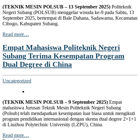
klink panel
(TEKNIK MESIN POLSUB – 13 September 2025)
Politeknik
klink panel
Negeri Subang (POLSUB) menggelar wisuda ke-9 pada Sabtu, 13
September 2025, bertempat di Bale Dahana, Sadawarna, Kecamatan
klink panel
Cibogo, Kabupaten Subang.
klink panel
Read more…
klink panel
Empat Mahasiswa Politeknik Negeri
klink panel
Subang Terima Kesempatan Program
Dual Degree di China
klink panel
klink panel
Uncategorized
klink panel
klink panel
(TEKNIK MESIN POLSUB – 9 September 2025)
Empat
klink panel
mahasiswa Jurusan Teknik Mesin Politeknik Negeri Subang
(Polsub) telah mendapatkan kesempatan luar biasa untuk mengikuti
klink panel
program pendidikan internasional dengan skema dual degree 2+1+1
di Liuzhou Polytechnic University (LZPU), China.
klink panel
Read more…
cklink