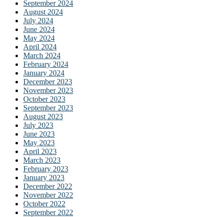
September 2024
cklink
August 2024
July 2024
idy
June 2024
May 2024
ckstreams
April 2024
March 2024
klink Panel
February 2024
January 2024
eameast
December 2023
November 2023
klink Panel
October 2023
September 2023
klink Panel
August 2023
July 2023
klink Panel
June 2023
May 2023
klink Panel
April 2023
klink Panel
March 2023
February 2023
klink Panel
January 2023
December 2022
klink Panel
November 2022
October 2022
klink Panel
September 2022