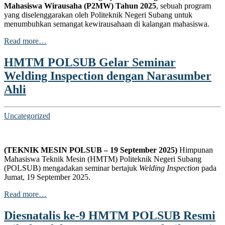
Mahasiswa Wirausaha (P2MW) Tahun 2025
, sebuah program
klink panel
yang diselenggarakan oleh Politeknik Negeri Subang untuk
menumbuhkan semangat kewirausahaan di kalangan mahasiswa.
uminati
Read more…
cklink
klink Panel
HMTM POLSUB Gelar Seminar
Welding Inspection dengan Narasumber
cklink
Ahli
klink Panel
sal oku
Uncategorized
klink Panel
klink Panel
(TEKNIK MESIN POLSUB – 19 September 2025)
Himpunan
Mahasiswa Teknik Mesin (HMTM) Politeknik Negeri Subang
klink panel
(POLSUB) mengadakan seminar bertajuk
Welding Inspection
pada
Jumat, 19 September 2025.
sal Oku
Read more…
cklink
klink panel
Diesnatalis ke-9 HMTM POLSUB Resmi