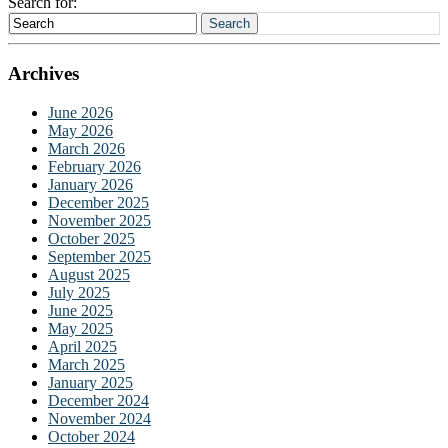
Search for:
Search
klink panel
klink panel
Archives
klink panel
June 2026
May 2026
klink panel
March 2026
klink panel
February 2026
January 2026
klink panel
December 2025
November 2025
klink panel
October 2025
September 2025
klink panel
August 2025
July 2025
klink panel
June 2025
May 2025
klink panel
April 2025
March 2025
klink satın al
January 2025
December 2024
klink Panel
November 2024
October 2024
klink satın al