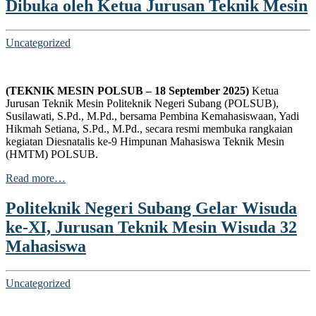
Dibuka oleh Ketua Jurusan Teknik Mesin
klink panel
klink panel
Uncategorized
cklink
cklink
(TEKNIK MESIN POLSUB – 18 September 2025)
Ketua
cklink
Jurusan Teknik Mesin Politeknik Negeri Subang (POLSUB),
Susilawati, S.Pd., M.Pd., bersama Pembina Kemahasiswaan, Yadi
klink panel
Hikmah Setiana, S.Pd., M.Pd., secara resmi membuka rangkaian
kegiatan Diesnatalis ke-9 Himpunan Mahasiswa Teknik Mesin
klink panel
(HMTM) POLSUB.
cklink
Read more…
cklink
Politeknik Negeri Subang Gelar Wisuda
y Hacklink
ke-XI, Jurusan Teknik Mesin Wisuda 32
Mahasiswa
cklink
klink satın al
Uncategorized
klink panel