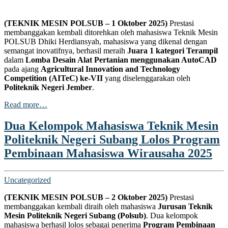
klink panel
(TEKNIK MESIN POLSUB – 1 Oktober 2025)
Prestasi
klink panel
membanggakan kembali ditorehkan oleh mahasiswa Teknik Mesin
POLSUB Dhiki Herdiansyah, mahasiswa yang dikenal dengan
klink panel
semangat inovatifnya, berhasil meraih
Juara 1 kategori Terampil
dalam
Lomba Desain Alat Pertanian menggunakan AutoCAD
klink panel
pada ajang
Agricultural Innovation and Technology
Competition (AITeC) ke-VII
yang diselenggarakan oleh
klink panel
Politeknik Negeri Jember
.
klink panel
Read more…
klink panel
Dua Kelompok Mahasiswa Teknik Mesin
klink panel
Politeknik Negeri Subang Lolos Program
klink panel
Pembinaan Mahasiswa Wirausaha 2025
klink panel
Uncategorized
klink panel
(TEKNIK MESIN POLSUB – 2 Oktober 2025)
Prestasi
klink panel
membanggakan kembali diraih oleh mahasiswa
Jurusan Teknik
Mesin Politeknik Negeri Subang (Polsub)
. Dua kelompok
klink panel
mahasiswa berhasil lolos sebagai penerima
Program Pembinaan