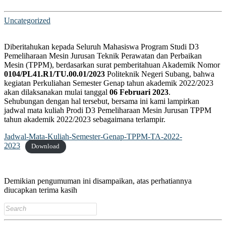
 panel
Uncategorized
Diberitahukan kepada Seluruh Mahasiswa Program Studi D3
Pemeliharaan Mesin Jurusan Teknik Perawatan dan Perbaikan
 Panel
Mesin (TPPM), berdasarkan surat pemberitahuan Akademik Nomor
0104/PL41.R1/TU.00.01/2023
Politeknik Negeri Subang, bahwa
kegiatan Perkuliahan Semester Genap tahun akademik 2022/2023
akan dilaksanakan mulai tanggal
06 Februari 2023
.
 Panel
Sehubungan dengan hal tersebut, bersama ini kami lampirkan
u
jadwal mata kuliah Prodi D3 Pemeliharaan Mesin Jurusan TPPM
tahun akademik 2022/2023 sebagaimana terlampir.
 Panel
Jadwal-Mata-Kuliah-Semester-Genap-TPPM-TA-2022-
 Panel
2023
Download
 panel
ku
Demikian pengumuman ini disampaikan, atas perhatiannya
diucapkan terima kasih
Search
 panel
for: