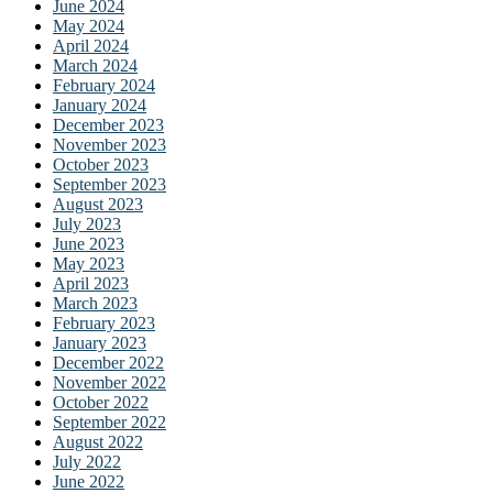
 panel
June 2024
May 2024
 panel
April 2024
March 2024
 panel
February 2024
January 2024
 panel
December 2023
November 2023
 panel
October 2023
September 2023
 panel
August 2023
July 2023
 panel
June 2023
May 2023
 panel
April 2023
 panel
March 2023
February 2023
 panel
January 2023
December 2022
 panel
November 2022
October 2022
 panel
September 2022
August 2022
 panel
July 2022
June 2022