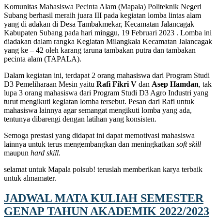
Komunitas Mahasiswa Pecinta Alam (Mapala) Politeknik Negeri
 panel
Subang berhasil meraih juara III pada kegiatan lomba lintas alam
yang di adakan di Desa Tambakmekar, Kecamatan Jalancagak
 panel
Kabupaten Subang pada hari minggu, 19 Februari 2023 . Lomba ini
diadakan dalam rangka Kegiatan Milangkala Kecamatan Jalancagak
 panel
yang ke – 42 oleh karang taruna tambakan putra dan tambakan
pecinta alam (TAPALA).
 panel
Dalam kegiatan ini, terdapat 2 orang mahasiswa dari Program Studi
 panel
D3 Pemeliharaan Mesin yaitu
Rafi Fikri V
dan
Asep Hamdan
, tak
 panel
lupa 3 orang mahasiswa dari Program Studi D3 Agro Industri yang
turut mengikuti kegiatan lomba tersebut. Pesan dari Rafi untuk
 panel
mahasiswa lainnya agar semangat mengikuti lomba yang ada,
tentunya dibarengi dengan latihan yang konsisten.
 panel
Semoga prestasi yang didapat ini dapat memotivasi mahasiswa
 panel
lainnya untuk terus mengembangkan dan meningkatkan
soft skill
maupun
hard skill
.
 panel
selamat untuk Mapala polsub! teruslah memberikan karya terbaik
 panel
untuk almamater.
 panel
JADWAL MATA KULIAH SEMESTER
 panel
GENAP TAHUN AKADEMIK 2022/2023