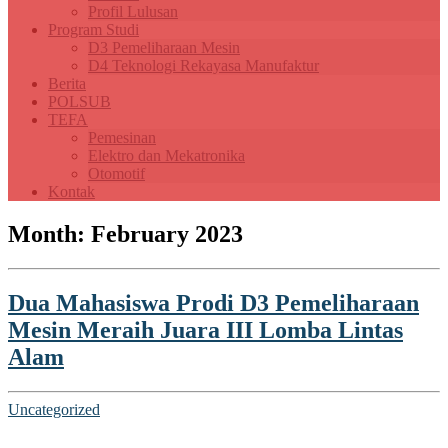
Profil Lulusan
 panel
Program Studi
D3 Pemeliharaan Mesin
 panel
D4 Teknologi Rekayasa Manufaktur
Berita
 panel
POLSUB
TEFA
 panel
Pemesinan
Elektro dan Mekatronika
 panel
Otomotif
Kontak
 panel
Month:
February 2023
 panel
satın al
Dua Mahasiswa Prodi D3 Pemeliharaan
 panel
Mesin Meraih Juara III Lomba Lintas
 panel
Alam
 panel
 panel
Uncategorized
 panel